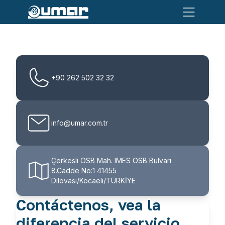
+90 262 502 32 32
info@umar.com.tr
Çerkesli OSB Mah. IMES OSB Bulvarı
8.Cadde No:1 41455
Dilovası/Kocaeli/TÜRKİYE
Contáctenos, vea la
diferencia del servicio